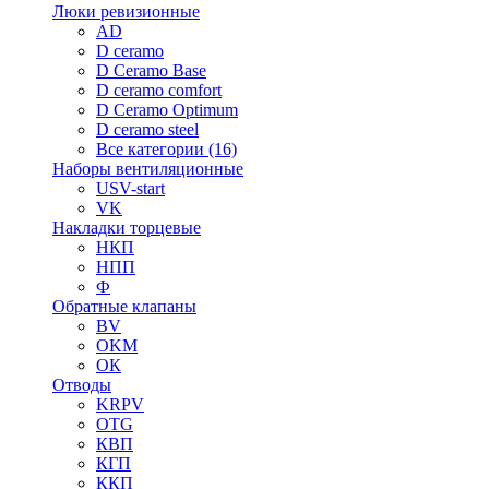
Люки ревизионные
AD
D ceramo
D Ceramo Base
D ceramo comfort
D Ceramo Optimum
D ceramo steel
Все категории (16)
Наборы вентиляционные
USV-start
VK
Накладки торцевые
НКП
НПП
Ф
Обратные клапаны
BV
OKM
ОК
Отводы
KRPV
OTG
КВП
КГП
ККП