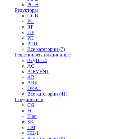
РС-Н
Редукторы
GGB
PU
RP
ПУ
РП
РПП
Все категории (7)
Решетки вентиляционные
05ДП 1/4
AC
AIRVENT
AR
ARK
DP AL
Все категории (41)
Соединители
CG
FC
FInn
SK
ПМ
ПЦ-1
Все категории (9)