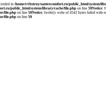
xceeded in
/home/r/rbstroy/santexcomfort.ru/public_html/system/libr
rt.ru/public_html/system/library/cache/file.php
on line
59
Notice
: 
e/file.php
on line
59
Notice
: fwrite(): write of 4542 bytes failed wit
e/file.php
on line
59