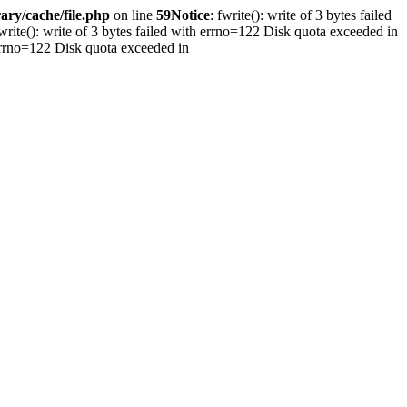
ary/cache/file.php
on line
59
Notice
: fwrite(): write of 3 bytes failed
fwrite(): write of 3 bytes failed with errno=122 Disk quota exceeded in
h errno=122 Disk quota exceeded in