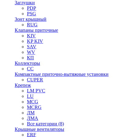
Заглушки
PDP
PSG
Зонт крышный
RUG
Клапаны приточные
KIV
KP KIV
SAV
WV
КП
Коллекторы
CC
Компактные приточно-вытяжные установки
CUPER
Крепеж
LM PVC
LU
MCG
MCRG
ЛМ
ЛМА
Все категории (8)
Крышные вентиляторы
ERF