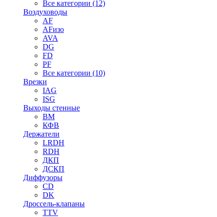
Все категории (12)
Воздуховоды
AF
AFизо
AVA
DG
FD
PF
Все категории (10)
Врезки
IAG
ISG
Выходы стенные
ВМ
КФВ
Держатели
LRDH
RDH
ДКП
ДСКП
Диффузоры
CD
DK
Дроссель-клапаны
TTV