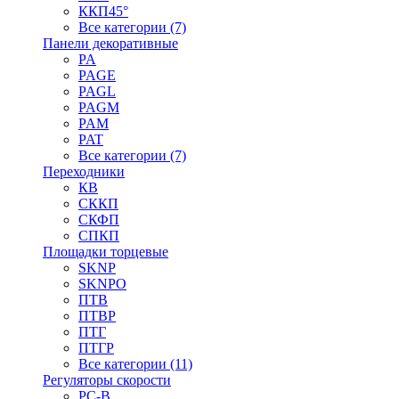
ККП45°
Все категории (7)
Панели декоративные
PA
PAGE
PAGL
PAGM
PAM
PAT
Все категории (7)
Переходники
КВ
СККП
СКФП
СПКП
Площадки торцевые
SKNP
SKNPO
ПТВ
ПТВР
ПТГ
ПТГР
Все категории (11)
Регуляторы скорости
РС-В