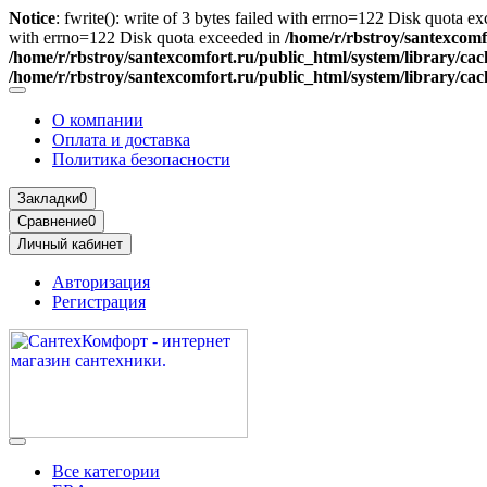
Notice
: fwrite(): write of 3 bytes failed with errno=122 Disk quota e
with errno=122 Disk quota exceeded in
/home/r/rbstroy/santexcomfo
/home/r/rbstroy/santexcomfort.ru/public_html/system/library/cach
/home/r/rbstroy/santexcomfort.ru/public_html/system/library/cach
О компании
Оплата и доставка
Политика безопасности
Закладки
0
Сравнение
0
Личный кабинет
Авторизация
Регистрация
Все категории