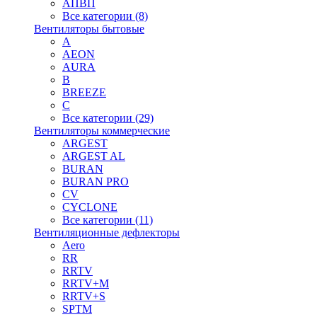
АПВП
Все категории (8)
Вентиляторы бытовые
A
AEON
AURA
B
BREEZE
C
Все категории (29)
Вентиляторы коммерческие
ARGEST
ARGEST AL
BURAN
BURAN PRO
CV
CYCLONE
Все категории (11)
Вентиляционные дефлекторы
Aero
RR
RRTV
RRTV+M
RRTV+S
SPTM